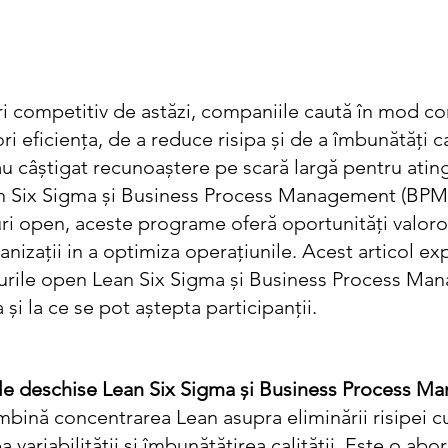
ri competitiv de astăzi, companiile caută în mod co
ri eficiența, de a reduce risipa și de a îmbunătăți c
u câștigat recunoaștere pe scară largă pentru atin
an Six Sigma și Business Process Management (BPM)
guri open, aceste programe oferă oportunități valor
ganizații in a optimiza operațiunile. Acest articol e
gurile open Lean Six Sigma și Business Process Ma
 și la ce se pot aștepta participanții.
ile deschise Lean Six Sigma și Business Process 
bină concentrarea Lean asupra eliminării risipei cu
variabilității și îmbunătățirea calității. Este o abo