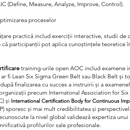
 (Define, Measure, Analyze, Improve, Control).
optimizarea proceselor
are practică includ exerciții interactive, studii de c
 că participanții pot aplica cunoștințele teoretice în
tificare
 training-urile open AOC includ examene in
 ar fi Lean Six Sigma Green Belt sau Black Belt și to
după finalizarea cu succes a instruirii și a examenelo
organizații precum Internatonal Association for Six
) și 
International Certification Body for Continuous Im
P) sporesc și mai mult credibilitatea și perspectivel
recunoscute la nivel global validează expertiza unui 
ificativă profilurilor sale profesionale.