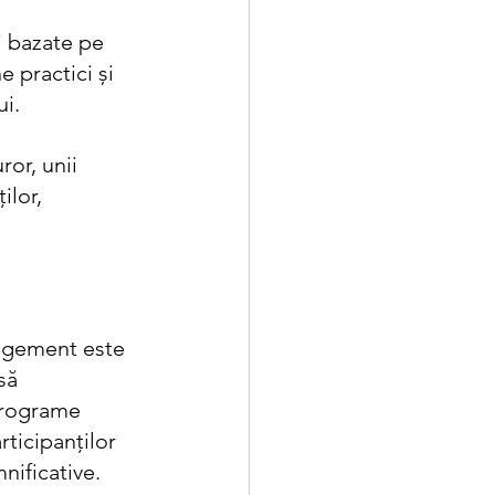
 practici și 
ui.
or, unii 
ilor, 
nagement este 
să 
programe 
rticipanților 
ificative. 