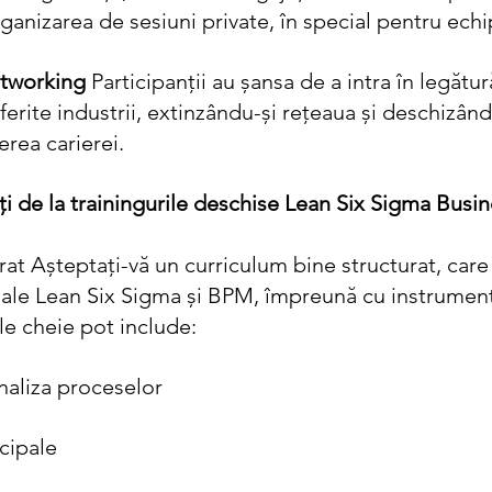
ganizarea de sesiuni private, în special pentru echi
etworking
 Participanții au șansa de a intra în legătur
iferite industrii, extinzându-și rețeaua și deschizând
erea carierei.
ți de la trainingurile deschise Lean Six Sigma Busi
rat
Așteptați-vă un curriculum bine structurat, care
ă ale Lean Six Sigma și BPM, împreună cu instrumente
le cheie pot include:
naliza proceselor
cipale