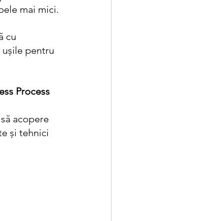
pele mai mici.
ă cu 
 ușile pentru 
ness Process 
 să acopere 
 și tehnici 