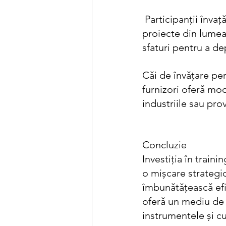
 Participanții învață de la formatori experimentați care oferă informații bazate pe 
proiecte din lumea
sfaturi pentru a d
Căi de învățare per
furnizori oferă mod
industriile sau pro
Concluzie
Investiția în trai
o mișcare strategic
îmbunătățească efi
oferă un mediu de î
instrumentele și c