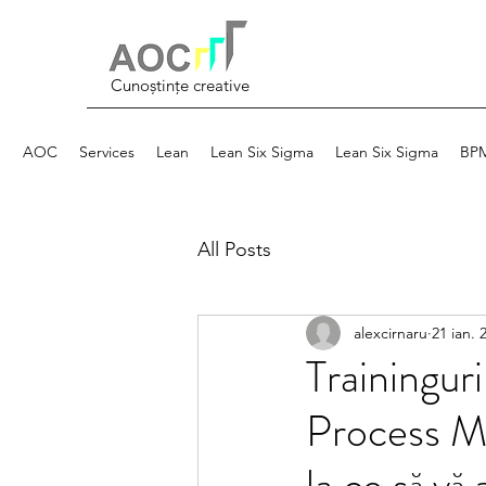
Cunoștințe creative
AOC
Services
Lean
Lean Six Sigma
Lean Six Sigma
BP
All Posts
alexcirnaru
21 ian. 
Trainingur
Process Ma
la ce să vă 