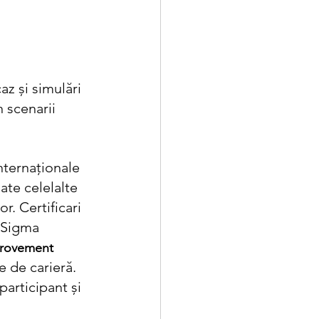
az și simulări 
 scenarii 
ternaționale 
ate celelalte 
r. Certificari 
 Sigma 
provement 
e de carieră. 
participant și 