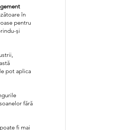
nagement
nzătoare în 
roase pentru 
rindu-și 
trii, 
astă 
le pot aplica 
gurile 
rsoanelor fără 
 poate fi mai 