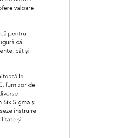
fere valoare 
că pentru 
igură că 
ente, cât și 
itează la 
, furnizor de 
diverse 
n Six Sigma și 
seze instruire 
litate și 