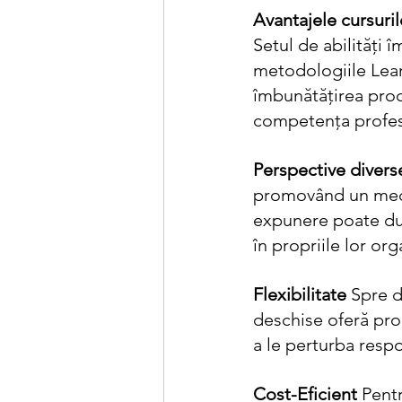
Avantajele cursur
Setul de abilități 
metodologiile Lean
îmbunătățirea proce
competența profes
Perspective divers
promovând un mediu
expunere poate duce
în propriile lor orga
Flexibilitate
 Spre 
deschise oferă prog
a le perturba respo
Cost-Eficient
 Pentr