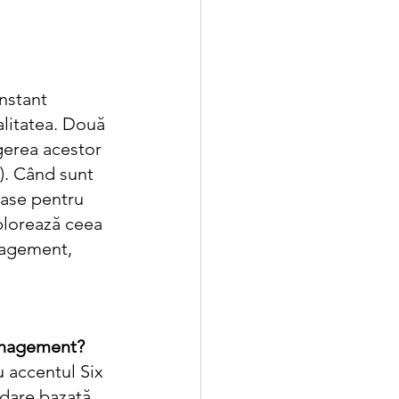
nstant 
alitatea. Două 
gerea acestor 
. Când sunt 
oase pentru 
xplorează ceea 
nagement, 
Management?
 accentul Six 
rdare bazată 