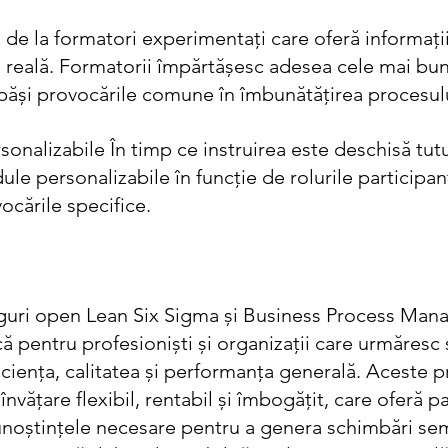
 reală. Formatorii împărtășesc adesea cele mai bune
epăși provocările comune în îmbunătățirea procesul
sonalizabile În timp ce instruirea este deschisă tutur
ule personalizabile în funcție de rolurile participanț
vocările specifice.
ninguri open Lean Six Sigma și Business Process Ma
ă pentru profesioniști și organizații care urmăresc 
ciența, calitatea și performanța generală. Aceste 
nvățare flexibil, rentabil și îmbogățit, care oferă pa
unoștințele necesare pentru a genera schimbări semn