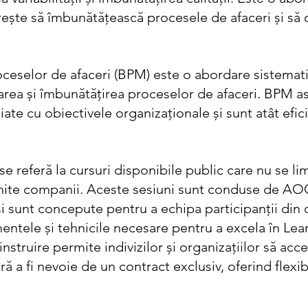
ește să îmbunătățească procesele de afaceri și să o
eselor de afaceri (BPM) este o abordare sistemati
zarea și îmbunătățirea proceselor de afaceri. BPM as
iate cu obiectivele organizaționale și sunt atât efici
se referă la cursuri disponibile public care nu se lim
mite companii. Aceste sesiuni sunt conduse de AOC
i sunt concepute pentru a echipa participanții din 
mentele și tehnicile necesare pentru a excela în Lea
nstruire permite indivizilor și organizațiilor să acce
ără a fi nevoie de un contract exclusiv, oferind flexibi