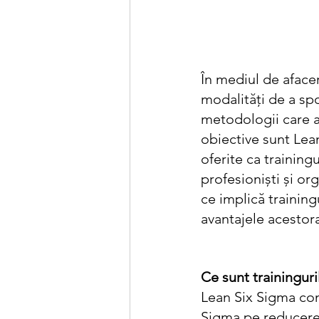
În mediul de aface
modalități de a spo
metodologii care a
obiective sunt Le
oferite ca trainin
profesioniști și or
ce implică trainin
avantajele acestora
Ce sunt trainingur
Lean Six Sigma com
Sigma pe reducerea 