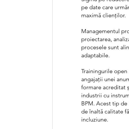
pe date care urmăr
maximă clienților.
Managementul proc
proiectarea, anali
procesele sunt alin
adaptabile.
Trainingurile open 
angajații unei anu
formare acreditat ș
industrii cu instru
BPM. Acest tip de i
de înaltă calitate f
incluziune.