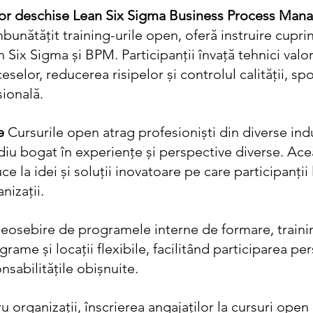
ilor deschise Lean Six Sigma Business Process Ma
îmbunătățit training-urile open, oferă instruire cupri
 Six Sigma și BPM. Participanții învață tehnici valo
selor, reducerea risipelor și controlul calității, spo
ională.
e
 Cursurile open atrag profesioniști din diverse indus
 bogat în experiențe și perspective diverse. Ace
 la idei și soluții inovatoare pe care participanții 
nizații.
deosebire de programele interne de formare, trainin
rame și locații flexibile, facilitând participarea pe
nsabilitățile obișnuite.
u organizații, înscrierea angajaților la cursuri open