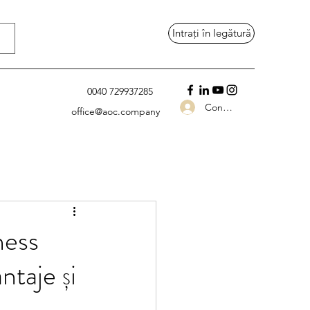
Intrați în legătură
0040 729937285
Conectează-te
office@aoc.company
ness
taje și