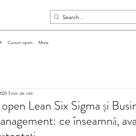
M
Cursuri open
More
2025
3 min de citit
i open Lean Six Sigma și Busi
nagement: ce înseamnă, avan
așteptați