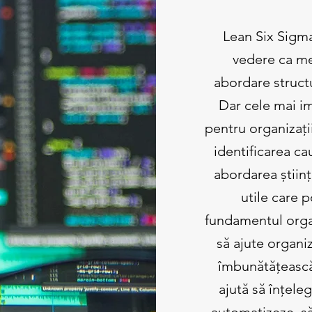
Lean Six Sigma
vedere ca me
abordare structu
Dar cele mai im
pentru organizați
identificarea cau
abordarea științi
utile care p
fundamentul organ
să ajute organiz
îmbunătățească
ajută să înțele