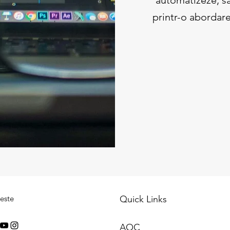
automatizeze, să
printr-o abordare
este
Quick Links
AOC