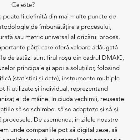
Ce este?
 poate fi definită din mai multe puncte de
todologie de îmbunătățire a procesului,
rată sau metric universal al oricărui proces.
portante părți care oferă valoare adăugată
ile de astăzi sunt firul roșu din cadrul DMAIC,
zelor principale și apoi a soluțiilor, folosind
fică (statistici și date), instrumente multiple
ot fi utilizate și individual, reprezentand
izației de mâine. In ciuda vechimii, reuseste
ațiile să se schimbe, să se adapteze și să-și
 procesele. De asemenea, în zilele noastre
gem unde companiile pot să digitalizeze, să