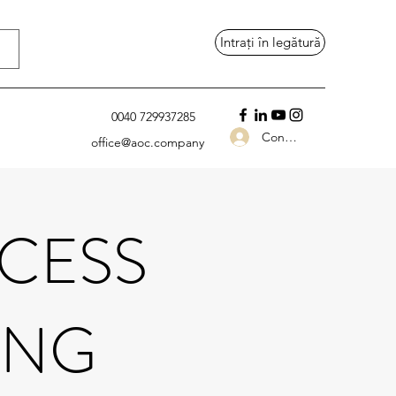
Intrați în legătură
0040 729937285
Conectează-te
office@aoc.company
CESS
ING