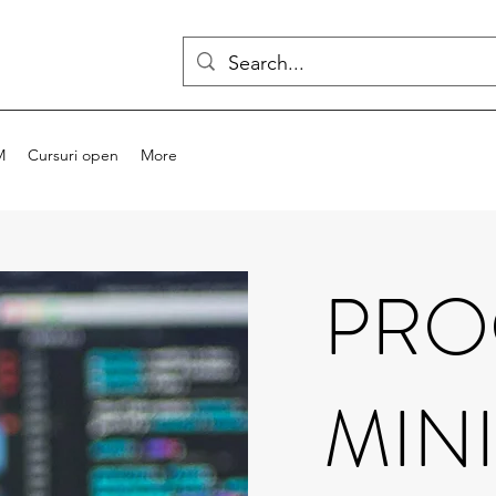
M
Cursuri open
More
PRO
MIN