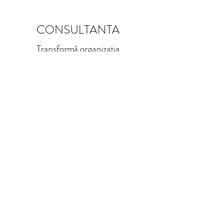
CONSULTANTA
Transformă organizația
Mai multe detalii
Mai multe detalii
Quick Links
0040 729937285