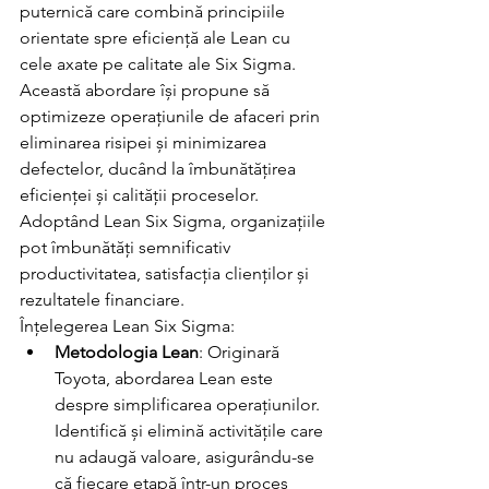
puternică care combină principiile 
orientate spre eficiență ale Lean cu 
cele axate pe calitate ale Six Sigma. 
Această abordare își propune să 
optimizeze operațiunile de afaceri prin 
eliminarea risipei și minimizarea 
defectelor, ducând la îmbunătățirea 
eficienței și calității proceselor. 
Adoptând Lean Six Sigma, organizațiile 
pot îmbunătăți semnificativ 
productivitatea, satisfacția clienților și 
rezultatele financiare.
Înțelegerea Lean Six Sigma:
Metodologia Lean
: Originară 
Toyota, abordarea Lean este 
despre simplificarea operațiunilor. 
Identifică și elimină activitățile care 
nu adaugă valoare, asigurându-se 
că fiecare etapă într-un proces 