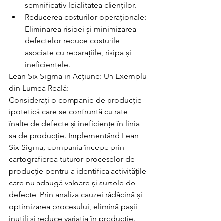
semnificativ loialitatea clienților.
Reducerea costurilor operaționale: 
Eliminarea risipei și minimizarea 
defectelor reduce costurile 
asociate cu reparațiile, risipa și 
ineficiențele.
Lean Six Sigma în Acțiune: Un Exemplu 
din Lumea Reală:
Considerați o companie de producție 
ipotetică care se confruntă cu rate 
înalte de defecte și ineficiențe în linia 
sa de producție. Implementând Lean 
Six Sigma, compania începe prin 
cartografierea tuturor proceselor de 
producție pentru a identifica activitățile 
care nu adaugă valoare și sursele de 
defecte. Prin analiza cauzei rădăcină și 
optimizarea procesului, elimină pașii 
inutili și reduce variația în producție.