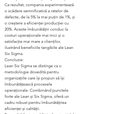
Ca rezultat, compania experimentează 
o scădere semnificativă a ratelor de 
defecte, de la 5% la mai puțin de 1%, și 
o creștere a eficienței producției cu 
20%. Aceste îmbunătățiri conduc la 
costuri operaționale mai mici și o 
satisfacție mai mare a clienților, 
ilustrând beneficiile tangibile ale Lean 
Six Sigma.
Concluzie:
Lean Six Sigma se distinge ca o 
metodologie dovedită pentru 
organizațiile care își propun să își 
îmbunătățească procesele 
operaționale. Combinând punctele 
forte ale Lean și Six Sigma, oferă un 
cadru robust pentru îmbunătățirea 
eficienței și calității. 