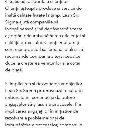
4. Satisfacție sporită a clienților
Clienții așteaptă produse și servicii de 
înaltă calitate livrate la timp. Lean Six 
Sigma ajută companiile să 
îndeplinească și să depășească aceste 
așteptări prin îmbunătățirea eficienței și 
calității procesului. Clienții mulțumiți 
sunt mai probabil să rămână loiali și să 
recomande compania altora, ceea ce 
duce la creșterea veniturilor și a cotei 
de piață.
5. Implicarea și dezvoltarea angajaților
Lean Six Sigma promovează o cultură a 
îmbunătățirii continue și dă putere 
angajaților să-și asume procesele. Prin 
implicarea angajaților în inițiative de 
rezolvare a problemelor și de 
îmbunătățire a proceselor, companiile 