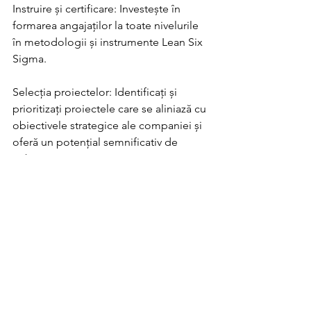
Instruire și certificare: Investește în 
formarea angajaților la toate nivelurile 
în metodologii și instrumente Lean Six 
Sigma.
Selecția proiectelor: Identificați și 
prioritizați proiectele care se aliniază cu 
obiectivele strategice ale companiei și 
oferă un potențial semnificativ de 
îmbunătățire.
Metodologia DMAIC: Urmați cadrul 
DMAIC (Definiți, Măsurați, Analizați, 
Îmbunătățiți, Controlați) pentru a 
îmbunătăți în mod sistematic 
procesele.
Îmbunătățirea continuă: promovați o 
cultură a îmbunătățirii continue și 