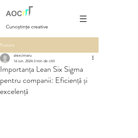
Cunoștințe creative
Postare
alexcirnaru
16 iun. 2024
3 min de citit
Importanța Lean Six Sigma
pentru companii: Eficiență și
excelență