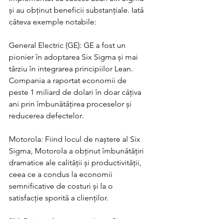
și au obținut beneficii substanțiale. Iată 
câteva exemple notabile:
General Electric (GE): GE a fost un 
pionier în adoptarea Six Sigma și mai 
târziu în integrarea principiilor Lean. 
Compania a raportat economii de 
peste 1 miliard de dolari în doar câțiva 
ani prin îmbunătățirea proceselor și 
reducerea defectelor.
Motorola: Fiind locul de naștere al Six 
Sigma, Motorola a obținut îmbunătățiri 
dramatice ale calității și productivității, 
ceea ce a condus la economii 
semnificative de costuri și la o 
satisfacție sporită a clienților.