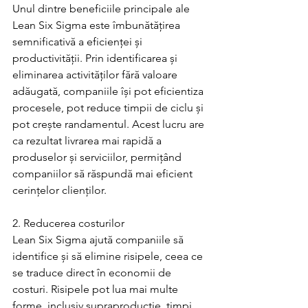
Unul dintre beneficiile principale ale 
Lean Six Sigma este îmbunătățirea 
semnificativă a eficienței și 
productivității. Prin identificarea și 
eliminarea activităților fără valoare 
adăugată, companiile își pot eficientiza 
procesele, pot reduce timpii de ciclu și 
pot crește randamentul. Acest lucru are 
ca rezultat livrarea mai rapidă a 
produselor și serviciilor, permițând 
companiilor să răspundă mai eficient 
cerințelor clienților.
2. Reducerea costurilor
Lean Six Sigma ajută companiile să 
identifice și să elimine risipele, ceea ce 
se traduce direct în economii de 
costuri. Risipele pot lua mai multe 
forme, inclusiv supraproducție, timpi 