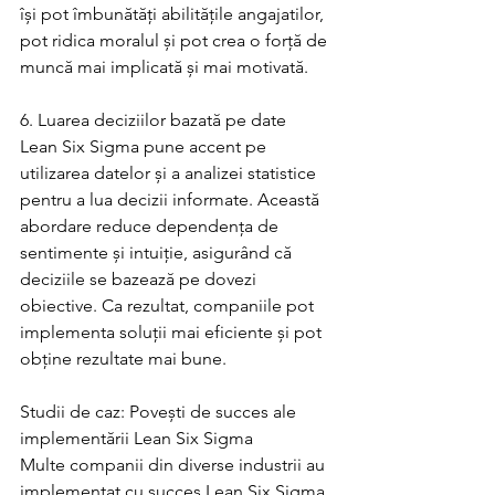
își pot îmbunătăți abilitățile angajatilor, 
pot ridica moralul și pot crea o forță de 
muncă mai implicată și mai motivată.
6. Luarea deciziilor bazată pe date
Lean Six Sigma pune accent pe 
utilizarea datelor și a analizei statistice 
pentru a lua decizii informate. Această 
abordare reduce dependența de 
sentimente și intuiție, asigurând că 
deciziile se bazează pe dovezi 
obiective. Ca rezultat, companiile pot 
implementa soluții mai eficiente și pot 
obține rezultate mai bune.
Studii de caz: Povești de succes ale 
implementării Lean Six Sigma
Multe companii din diverse industrii au 
implementat cu succes Lean Six Sigma 